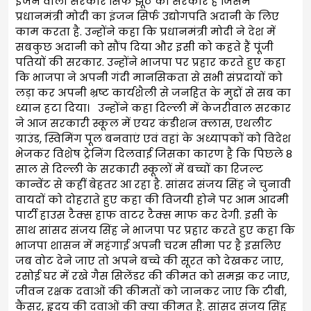
इंजन वाली सरकार सिर्फ झूठ की सरकार है जिसमें
प्रधानमंत्री मोदी का इंजन सिर्फ उद्योगपति अदानी के लिए
काम करता है. उन्होंने कहा कि प्रधानमंत्री मोदी ने देश में
सबकुछ अदानी को सौंप दिया और इसी को कहते हैं पूंजी
पतियों की सरकार. उन्होंने भाजपा पर प्रहार करते हुए कहा
कि भाजपा ने अपनी गंदी मानसिकता से सभी संप्रदायों को
लड़ा कर अपनी भ्रष्ट कार्यशैली से जनहित के मुद्दों से सब का
ध्यान हटा दिया। उन्होंने कहा दिल्ली में केजरीवाल सरकार
ने आज सरकारी स्कूल में एयर कंडीशन क्लास, एथलीट
ग्राउंड, स्विमिंग पूल बनवाएं एवं वहां के अध्यापकों को विदेश
भेजकर विशेष ट्रेनिंग दिलवाई जिसका कारण है कि पिछले 8
साल से दिल्ली के सरकारी स्कूलों में बच्चों का रिजल्ट
कान्वेंट से कहीं बेहतर आ रहा है. सांसद संजय सिंह ने चुनावी
वायदों को दोहराते हुए कहा की विजयी होने पर आम आदमी
पार्टी हाउस टैक्स हाफ वाटर टैक्स माफ कर देगी. इसी के
साथ सांसद संजय सिंह ने भाजपा पर प्रहार करते हुए कहा कि
भाजपा शासन में महंगाई अपनी चरम सीमा पर है इसलिए
जब वोट देने जाए तो अपने बच्चे की सूरत को देखकर जाए,
रसोई घर में रखे गैस सिलेंडर की कीमत को समझ कर जाए,
जीवन रक्षक दवाओं की कीमतों को जानकर जाए कि टीबी,
कैंसर, हृदय की दवाओं की क्या कीमत है. सांसद संजय सिंह