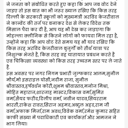
ने जनता को संबोधित करते हुए कहा कि आप जब वोट देने
जाइए तो इस बात का भी जरूर ख्याल रखिए कि किस तरह
दिल्ली के सरकारी स्कूलों को मुख्यमंत्री अरविंद केजरीवाल
ने कान्वेंट की तर्ज पर बनाकर देश से लेकर विदेश तक
मिसाल पैदा कर दी है, आप यह भी देख कर जाइएगा कि
मोहल्ला क्लीनिक से कितने लोगों को फायदा मिल रहा है,
उन्होंने कहा कि आप वोट देते समय यह भी याद रखिए कि
किस तरह अरविंद केजरीवाल बुजुर्गों को तीर्थ यात्रा पर
निशुल्क भेजते हैं, किस तरह वह यातायात प्रबंधन करते हैं
एवं चिकित्सा व्यवस्था को किस तरह उच्चतम स्तर पर ले जाते
हैं.
इस अवसर पर नगर निगम प्रभारी जुल्फकार आलम,सुनील
मौर्य,मो इसराइल घोसी,नदीम राजा, सुनील
श्रीवास्तव,हर्षवर्धन कोरी,शुभम श्रीवास्तव,मनोज मिश्रा,
मोहित महाराज,शारजाह मास्टर,विकास वर्मा,सुमित
वर्मा,सैयद फरीद,दिलीप वर्मा, नवीन यादव,सियरराम
भारती,राकेश रावत,सिराज अहमद,अब्दुल अहद,राम जी
वर्मा,अफाक मिर्ज़ा,राम अवध,विवेक वर्मा,रमेश कुमार सहित
काफी संख्या में पदाधिकारी एवं कार्यकर्ता और आमजन ने
भाग लिया।