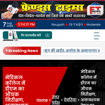
Skip
to
content
7
Aug
3:34:34 PM
Naugarh
29 ℃
AQI:
3
Moderate
2026
फ्रेंड्स टाइम्स
India's No.1 Digital News Chanel
Breaking News
-पैक्स केंद्रों का शुभारंभ,
रायबरेली की पावन धरती पर भारतीय जनता
मेडिकल
मेडिकल
कॉलेज में
कॉलेज में
डीएम का
डीएम का
औचक
औचक
निरीक्षण,
उत्तर
निरीक्षण,
Home
>
>
देवरिया
>
अनावश्यक
प्रदेश