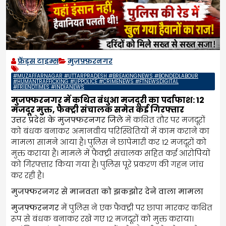
फ्रेंड्स टाइम्स
मुज़फ़्फ़रनगर
#MUZAFFARNAGAR #UTTARPRADESH #BREAKINGNEWS #BONDEDLABOUR
#HUMANTRAFFICKING #UPPOLICE #CRIMENEWS #FTNEWSDIGITAL
#FRIENDTIMES #INDIANEWS
मुजफ्फरनगर में कथित बंधुआ मजदूरी का पर्दाफाश: 12
मजदूर मुक्त, फैक्ट्री संचालक समेत कई गिरफ्तार
उत्तर प्रदेश के मुजफ्फरनगर जिले
में कथित तौर पर मजदूरों
को बंधक बनाकर अमानवीय परिस्थितियों में काम कराने का
मामला सामने आया है। पुलिस ने छापेमारी कर 12 मजदूरों को
मुक्त कराया है। मामले में फैक्ट्री संचालक सहित कई आरोपियों
को गिरफ्तार किया गया है। पुलिस पूरे प्रकरण की गहन जांच
कर रही है।
मुजफ्फरनगर से मानवता को झकझोर देने वाला मामला
मुजफ्फरनगर
में पुलिस ने एक फैक्ट्री पर छापा मारकर कथित
रूप से बंधक बनाकर रखे गए 12 मजदूरों को मुक्त कराया।