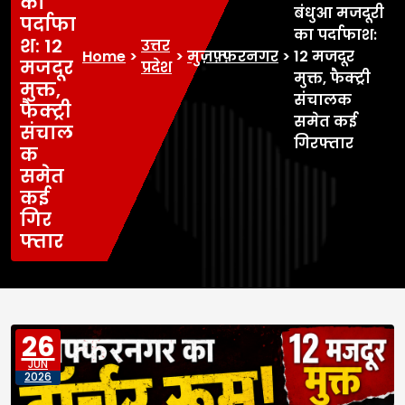
का
बंधुआ मजदूरी
पर्दाफा
का पर्दाफाश:
श: 12
उत्तर
Home
>
>
मुज़फ़्फ़रनगर
>
12 मजदूर
मजदूर
प्रदेश
मुक्त, फैक्ट्री
मुक्त,
संचालक
फैक्ट्री
समेत कई
संचाल
गिरफ्तार
क
समेत
कई
गिर
फ्तार
26
JUN
2026