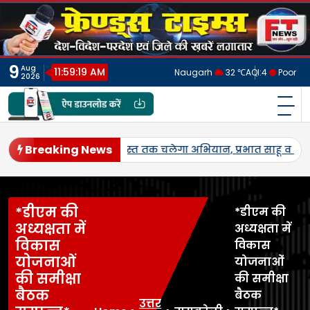
Skip
to
content
9
Aug
11:59:22 AM
Naugarh
32 ℃
AQI:
4
Poor
2026
फ्रेंड्स टाइम्स
India's No.1 Digital News Chanel
Breaking News
्व।
जनपद में पहली बार एमएसपी पर होगी उड़द-मूंग की खरीद, सलोन के
*डीएम की
*डीएम की
अध्यक्षता में
अध्यक्षता में
विकास
विकास
योजनाओं
योजनाओं
की समीक्षा
की समीक्षा
बैठक
बैठक
उत्तर