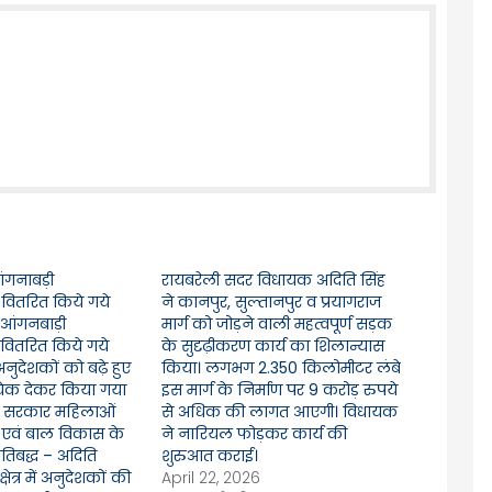
ंगनाबड़ी
रायबरेली सदर विधायक अदिति सिंह
वितरित किये गये
ने कानपुर, सुल्तानपुर व प्रयागराज
 *आंगनबाड़ी
मार्ग को जोड़ने वाली महत्वपूर्ण सड़क
ो वितरित किये गये
के सुदृढ़ीकरण कार्य का शिलान्यास
अनुदेशकों को बढ़े हुए
किया। लगभग 2.350 किलोमीटर लंबे
चेक देकर किया गया
इस मार्ग के निर्माण पर 9 करोड़ रुपये
ेश सरकार महिलाओं
से अधिक की लागत आएगी। विधायक
एवं बाल विकास के
ने नारियल फोड़कर कार्य की
 प्रतिबद्ध – अदिति
शुरुआत कराई।
्षेत्र में अनुदेशकों की
April 22, 2026