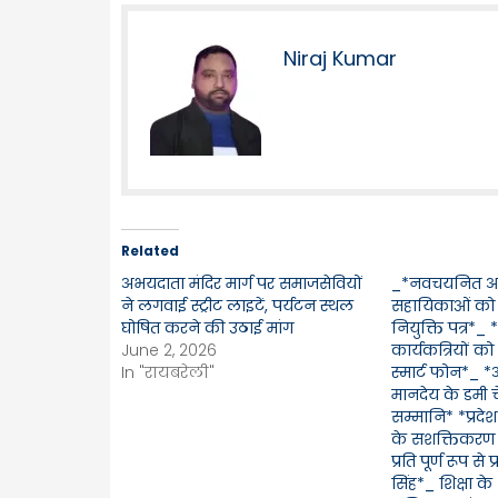
Niraj Kumar
Related
अभयदाता मंदिर मार्ग पर समाजसेवियों
_*नवचयनित आ
ने लगवाई स्ट्रीट लाइटें, पर्यटन स्थल
सहायिकाओं को 
घोषित करने की उठाई मांग
नियुक्ति पत्र*_
June 2, 2026
कार्यकत्रियों क
In "रायबरेली"
स्मार्ट फोन*_ *
मानदेय के डमी 
सम्मानि* *प्रद
के सशक्तिकरण 
प्रति पूर्ण रूप से
सिंह*_ शिक्षा के क