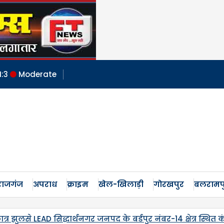
:
3
Moderate
ाजगंज
अपराध
क्राइम
खेल-खिलाड़ी
गोरखपुर
बलरामप
4 क्षेत्र स्थित कंपोजिट विद्यालय लमतिहवा
पांचवीं पुण्यतिथि 