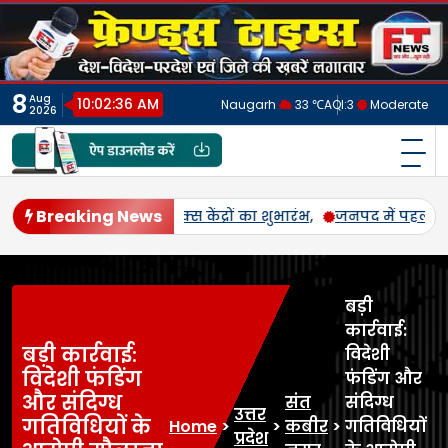
Skip
to
content
8
Aug
10:02:39 AM
Naugarh
33 ℃
AQI:
3
Moderate
2026
फ्रेंड्स टाइम्स
India's No.1 Digital News Chanel
Breaking News
ार एमएसपी पर होगी उड़द-मूंग की खरीद, सलोन के कमालगंज व धरई में बी
बड़ी
कार्रवाई:
बड़ी कार्रवाई:
विदेशी
विदेशी फंडिंग
फंडिंग और
और संदिग्ध
संत
संदिग्ध
उत्तर
गतिविधियों के
Home
>
>
कबीर
>
गतिविधियों
प्रदेश