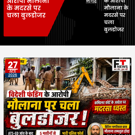
आरोपी मौलाना
नगर
के आरोपी
के मदरसे पर
मौलाना के
चला बुलडोजर
मदरसे पर
चला
बुलडोजर
27
APR
2026