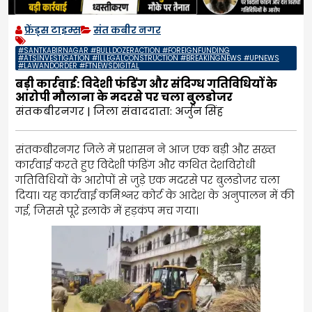
फ्रेंड्स टाइम्स
संत कबीर नगर
#SANTKABIRNAGAR #BULLDOZERACTION #FOREIGNFUNDING
#ATSINVESTIGATION #ILLEGALCONSTRUCTION #BREAKINGNEWS #UPNEWS
#LAWANDORDER #FTNEWSDIGITAL
बड़ी कार्रवाई: विदेशी फंडिंग और संदिग्ध गतिविधियों के
आरोपी मौलाना के मदरसे पर चला बुलडोजर
संतकबीरनगर | जिला संवाददाता: अर्जुन सिंह
संतकबीरनगर जिले में प्रशासन ने आज एक बड़ी और सख्त
कार्रवाई करते हुए विदेशी फंडिंग और कथित देशविरोधी
गतिविधियों के आरोपों से जुड़े एक मदरसे पर बुलडोजर चला
दिया। यह कार्रवाई कमिश्नर कोर्ट के आदेश के अनुपालन में की
गई, जिससे पूरे इलाके में हड़कंप मच गया।