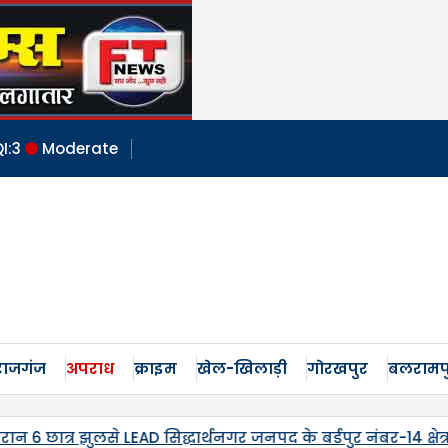
I:
3
Moderate
ाजगंज
अपराध
क्राइम
खेल-खिलाड़ी
गोरखपुर
बलरामप
डपुर नंबर-14 क्षेत्र स्थित कंपोजिट विद्यालय लमतिहवा
पांचवीं