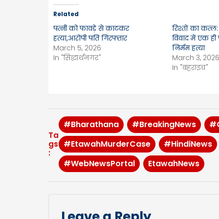
Related
पत्नी को फावड़े से काटकर
रिश्तों का कत्ल
हत्या,आरोपी पति गिरफ्तार
विवाद में एक ही
March 5, 2026
निर्मम हत्या
In "सिद्धार्थनगर"
March 3, 202
In "बहराइच"
#Bharathana
#BreakingNews
#
Ta
#EtawahMurderCase
#HindiNews
gs
:
#WebNewsPortal
EtawahNews
Leave a Reply