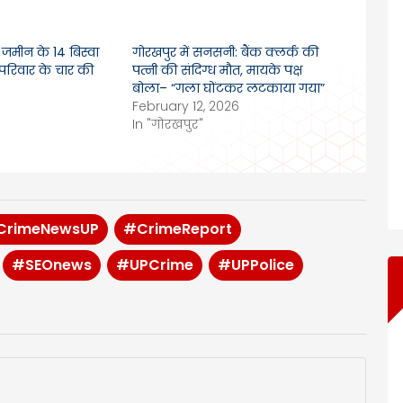
: जमीन के 14 बिस्वा
गोरखपुर में सनसनी: बैंक क्लर्क की
 परिवार के चार की
पत्नी की संदिग्ध मौत, मायके पक्ष
बोला– “गला घोंटकर लटकाया गया”
6
February 12, 2026
In "गोरखपुर"
CrimeNewsUP
#CrimeReport
#SEOnews
#UPCrime
#UPPolice