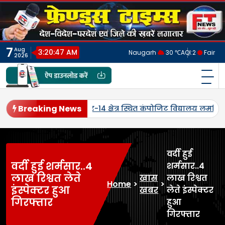
Skip
to
content
7
Aug
3:20:50 AM
Naugarh
30 ℃
AQI:
2
Fair
2026
फ्रेंड्स टाइम्स
India's No.1 Digital News Chanel
Breaking News
पांचवीं पुण्यतिथि पर स्व. कौशलेन्द्र प्रताप सिंह को दी श्रद्धांजलि, 5
वर्दी हुई
वर्दी हुई शर्मसार..4
शर्मसार..4
लाख रिश्वत लेते
खास
लाख रिश्वत
Home
>
>
इंस्पेक्टर हुआ
खबर
लेते इंस्पेक्टर
गिरफ्तार
हुआ
गिरफ्तार