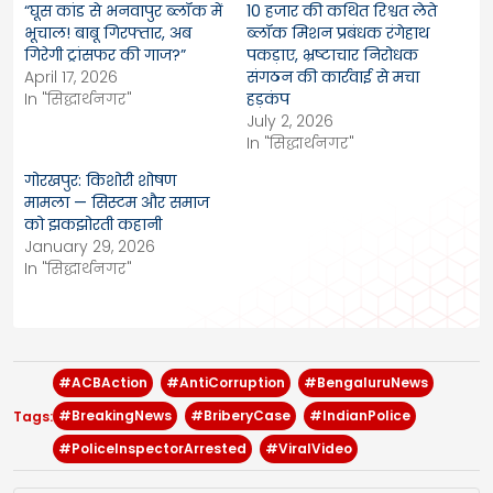
“घूस कांड से भनवापुर ब्लॉक में
10 हजार की कथित रिश्वत लेते
भूचाल! बाबू गिरफ्तार, अब
ब्लॉक मिशन प्रबंधक रंगेहाथ
गिरेगी ट्रांसफर की गाज?”
पकड़ाए, भ्रष्टाचार निरोधक
April 17, 2026
संगठन की कार्रवाई से मचा
In "सिद्धार्थनगर"
हड़कंप
July 2, 2026
In "सिद्धार्थनगर"
गोरखपुर: किशोरी शोषण
मामला — सिस्टम और समाज
को झकझोरती कहानी
January 29, 2026
In "सिद्धार्थनगर"
#ACBAction
#AntiCorruption
#BengaluruNews
#BreakingNews
#BriberyCase
#IndianPolice
Tags:
#PoliceInspectorArrested
#ViralVideo