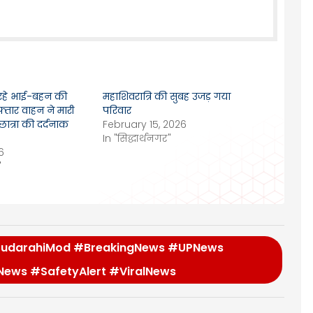
 रहे भाई-बहन की
महाशिवरात्रि की सुबह उजड़ गया
्तार वाहन ने मारी
परिवार
ात्रा की दर्दनाक
February 15, 2026
In "सिद्धार्थनगर"
6
"
GudarahiMod #BreakingNews #UPNews
News #SafetyAlert #ViralNews