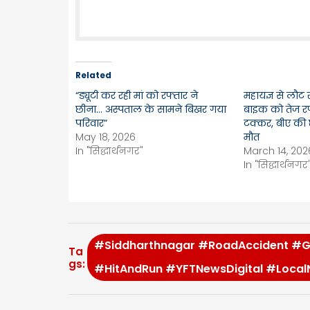
Related
“ड्यूटी कर रही मां को रफ्तार ने
महायज्ञ से लौट
छीना… अस्पताल के सामने बिखर गया
बाइक को तेज रफ
परिवार”
टक्कर, बीए की छ
May 18, 2026
मौत
In "सिद्धार्थनगर"
March 14, 202
In "सिद्धार्थनगर
#Siddharthnagar #RoadAccident #
Ta
gs:
#HitAndRun #YFTNewsDigital #Local