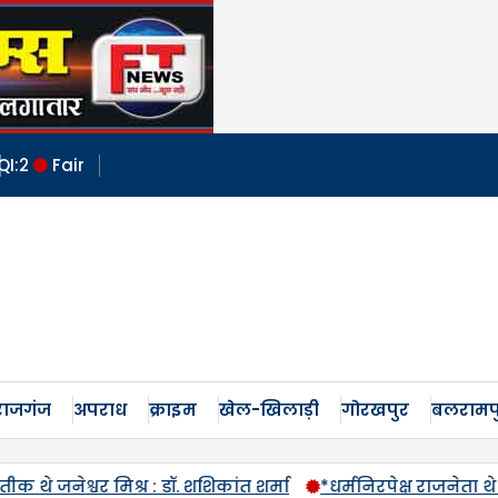
I:
2
Fair
ाजगंज
अपराध
क्राइम
खेल-खिलाड़ी
गोरखपुर
बलरामप
*धर्मनिरपेक्ष राजनेता थे जनेश्वर मिश्र-इ.वीरेंद्र*
बुर्के में फिर