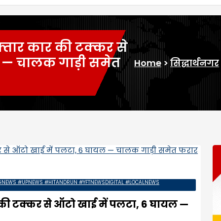
फ्तार कार की टक्कर से
 — चालक गाड़ी समेत
Home
>
सिद्धार्थनगर
GNEWS #UPNEWS #HITANDRUN #YFTNEWSDIGITAL #LOCALNEWS
र की टक्कर से ऑटो खाई में पलटा, 6 घायल —