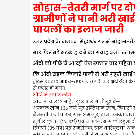
सोहास–तेतरी मार्ग पर दो
ग्रामीणों ने पानी भरी ख
घायलों का इलाज जारी
उत्तर प्रदेश के जनपद सिद्धार्थनगर में सोहास–त
बार फिर बड़े सड़क हादसे का गवाह बना। लगभग
ऑटो को पीछे से आ रही तेज रफ्तार चार पहिया
कि ऑटो सड़क किनारे पानी से भरी गहरी खाई म
हादसे के बाद अफरा-तफरी मच गई। प्रत्यक्षदर्शियो
से फरार हो गया।
ऑटो में सवार लोग
ऑटो में चालक सहित कुल 6 लोग मौजूद थे—
अफजल खान (35 वर्ष) पुत्र इम्तियाज खान, निवासी
नैनमती पत्नी पारस, ग्राम अमरपुर, थाना उसका बाज
सुनील कुमार (25 वर्ष) पुत्र रामजस, ग्राम कोलहुआ
त्रिवेणी (35 वर्ष) पुत्र रामसेवक, ग्राम धौरिकुइयां, थ
सोगरा खातून (40 वर्ष) पत्नी जीशान अहमद, ग्राम