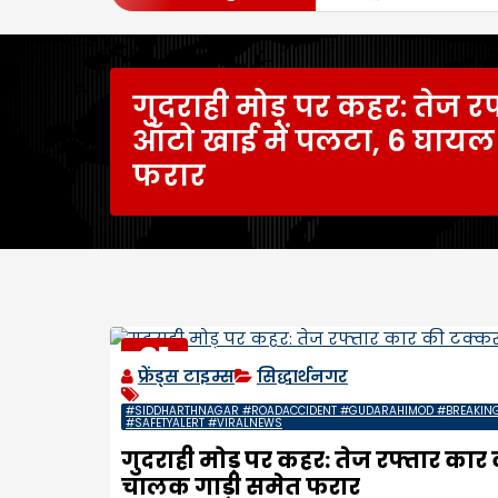
गुदराही मोड़ पर कहर: तेज र
ऑटो खाई में पलटा, 6 घायल
फरार
21
फ्रेंड्स टाइम्स
सिद्धार्थनगर
FEB
2026
#SIDDHARTHNAGAR #ROADACCIDENT #GUDARAHIMOD #BREAKIN
#SAFETYALERT #VIRALNEWS
गुदराही मोड़ पर कहर: तेज रफ्तार का
चालक गाड़ी समेत फरार