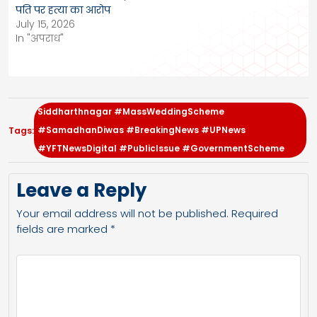
पति पर हत्या का आरोप
July 15, 2026
In "अपराध"
Siddharthnagar #MassWeddingScheme
#SamadhanDiwas #BreakingNews #UPNews
Tags:
#YFTNewsDigital #PublicIssue #GovernmentScheme
Leave a Reply
Your email address will not be published.
Required
fields are marked
*