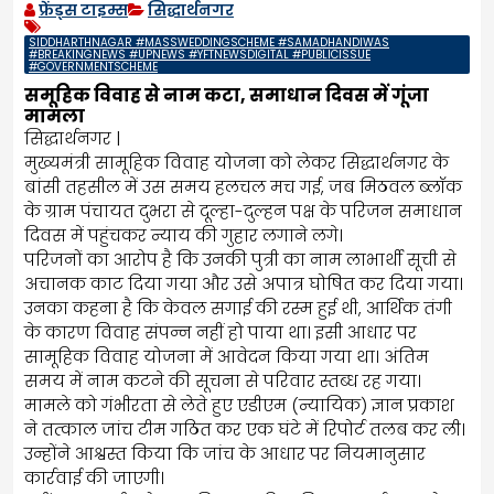
फ्रेंड्स टाइम्स
सिद्धार्थनगर
SIDDHARTHNAGAR #MASSWEDDINGSCHEME #SAMADHANDIWAS
#BREAKINGNEWS #UPNEWS #YFTNEWSDIGITAL #PUBLICISSUE
#GOVERNMENTSCHEME
समूहिक विवाह से नाम कटा, समाधान दिवस में गूंजा
मामला
सिद्धार्थनगर |
मुख्यमंत्री सामूहिक विवाह योजना को लेकर सिद्धार्थनगर के
बांसी तहसील में उस समय हलचल मच गई, जब मिठवल ब्लॉक
के ग्राम पंचायत दुभरा से दूल्हा-दुल्हन पक्ष के परिजन समाधान
दिवस में पहुंचकर न्याय की गुहार लगाने लगे।
परिजनों का आरोप है कि उनकी पुत्री का नाम लाभार्थी सूची से
अचानक काट दिया गया और उसे अपात्र घोषित कर दिया गया।
उनका कहना है कि केवल सगाई की रस्म हुई थी, आर्थिक तंगी
के कारण विवाह संपन्न नहीं हो पाया था। इसी आधार पर
सामूहिक विवाह योजना में आवेदन किया गया था। अंतिम
समय में नाम कटने की सूचना से परिवार स्तब्ध रह गया।
मामले को गंभीरता से लेते हुए एडीएम (न्यायिक) ज्ञान प्रकाश
ने तत्काल जांच टीम गठित कर एक घंटे में रिपोर्ट तलब कर ली।
उन्होंने आश्वस्त किया कि जांच के आधार पर नियमानुसार
कार्रवाई की जाएगी।