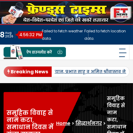
Skip
to
content
Failed to fetch weather
Failed to fetch location
8
Aug
4:56:36 PM
2026
data.
data.
फ्रेंड्स टाइम्स
India's No.1 Digital News Chanel
Breaking News
मएसपी पर होगी उड़द-मूंग की खरीद, सलोन के कमालगंज व धरई में बी-पैक
समूहिक
विवाह से
समूहिक विवाह से
नाम
नाम कटा,
कटा,
Home
>
सिद्धार्थनगर
>
समाधान दिवस में
समाधान