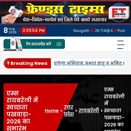
Skip
to
content
8
Aug
3:39:57 PM
Naugarh
29 ℃
AQI:
4
Poor
2026
फ्रेंड्स टाइम्स
India's No.1 Digital News Chanel
Breaking News
तृत्व।
जनपद में पहली बार एमएसपी पर होगी उड़द-मूंग की खरीद, सलो
एम्स
एम्स
रायबरेली
रायबरेली में
में
स्वच्छता
उत्तर
Home
>
>
रायबरेली
>
स्वच्छता
पखवाड़ा-
प्रदेश
पखवाड़ा-
2026 का
2026 का
शुभारंभ