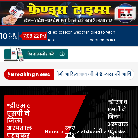
Skip
to
content
Failed to fetch weather
Failed to fetch
10
Aug
7:08:25 PM
2026
data.
location data.
फ्रेंड्स टाइम्स
India's No.1 Digital News Chanel
Breaking News
यता उपलब्ध कराई।
तमिलनाडु में सड़क हादसे में महराजगंज के 32 वर्
*डीएम व
*डीएम व
एसपी ने
एसपी ने
जिला
जिला
अस्पताल
अस्पताल
उत्तर
Home
>
>
रायबरेली
>
पहुंचकर
पहुंचकर
प्रदेश