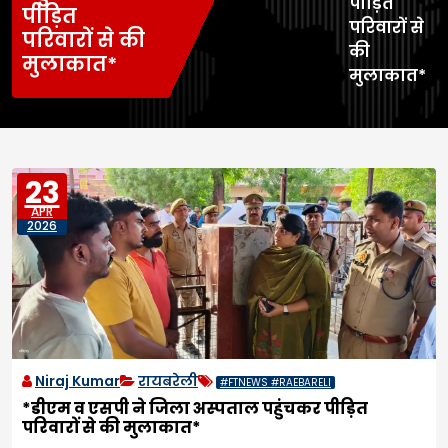
पीड़ित
पीड़ित
परिवारों से
परिवारों से की
की
मुलाकात*
मुलाकात*
23
APR
2026
Niraj Kumar
रायबरेली
#FTNEWS #RAEBARELI
*डीएम व एसपी ने जिला अस्पताल पहुंचकर पीड़ित
परिवारों से की मुलाकात*