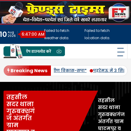
Skip
to
content
Failed to fetch
Failed to fetch
10
Aug
6:47:03 AM
2026
weather data.
location data.
फ्रेंड्स टाइम्स
India's No.1 Digital News Chanel
Breaking News
नऊ में होने वाले *व्यापारी महाकुंभ* के लिए आज जोरदार जनसंपर्क किया
तहसील
तहसील
सदर थाना
सदर थाना
गुरुबक्शगं
गुरुबक्शगंज
ज अंतर्गत
अंतर्गत ग्राम
ग्राम
घाटमपुर व