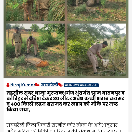
Niraj Kumar
रायबरेली
#FTNEWS #RAEBARELI
तहसील सदर थाना गुरुबक्शगंज अंतर्गत ग्राम घाटमपुर व
कोरिहर में दबिश देकर 30 लीटर अवैध कच्ची शराब बरामद
व 400 किलो लहन बरामद कर लहन को मौके पर नष्ट
किया गया,
रायबरेली जिलाधिकारी सरनीत कौर ब्रोका के आदेशानुसार
अवैध मदिरा की बिक्री व परिवहन की रोकथाम हेतु चलाए जा