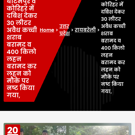
घाटमपुर व
कोरिहर में
कोरिहर में
दबिश देकर
दबिश देकर
30 लीटर
30 लीटर
उत्तर
अवैध कच्ची
अवैध कच्ची
Home
>
>
रायबरेली
>
प्रदेश
शराब
शराब
बरामद व
बरामद व
400 किलो
400 किलो
लहन
लहन
बरामद कर
बरामद कर
लहन को
लहन को
मौके पर
मौके पर
नष्ट किया
नष्ट किया
गया,
गया,
20