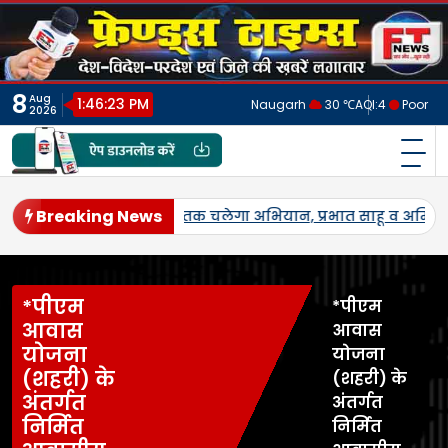
Skip
to
content
8
Aug
1:46:26 PM
Naugarh
30 ℃
AQI:
4
Poor
2026
फ्रेंड्स टाइम्स
India's No.1 Digital News Chanel
Breaking News
जनपद में पहली बार एमएसपी पर होगी उड़द-मूंग की खरीद, सलोन के कमालग
*पीएम
*पीएम
आवास
आवास
योजना
योजना
(शहरी) के
(शहरी) के
अंतर्गत
अंतर्गत
निर्मित
निर्मित