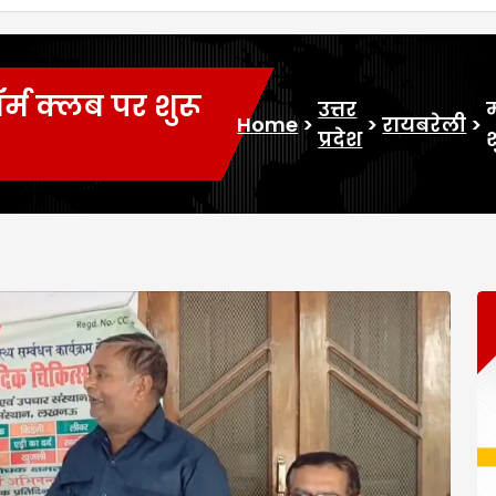
्म क्लब पर शुरू
उत्तर
म
Home
>
>
रायबरेली
>
प्रदेश
श