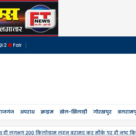
QI:
2
Fair
ाजगंज
अपराध
क्राइम
खेल-खिलाड़ी
गोरखपुर
बलरामप
ौके पर ही नष्ट किया गया। एक अभियुक्त गिरफ्तार
जनेश्वर 