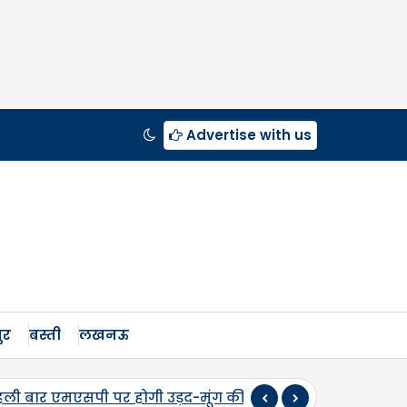
Advertise with us
ुर
बस्ती
लखनऊ
ीद, सलोन के कमालगंज व धरई में बी-पैक्स केंद्रों का शुभारंभ,