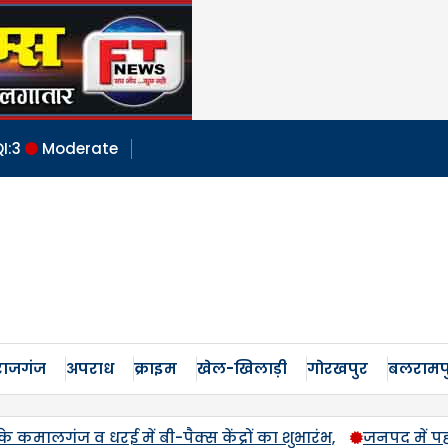
I:
3
Moderate
ाजगंज
अपराध
क्राइम
खेल-खिलाड़ी
गोरखपुर
बलरामप
 शुभारंभ,
जनपद में पहली बार एमएसपी पर होगी उड़द-मूंग की खर