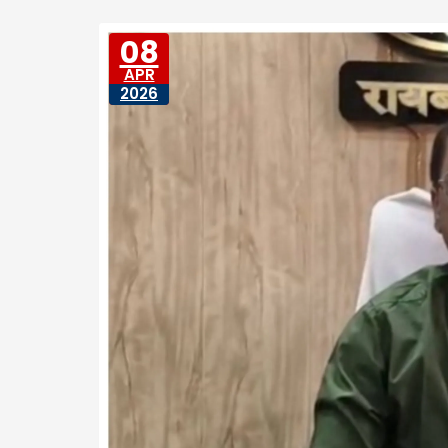
08
APR
2026