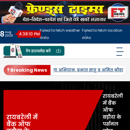
Skip
to
content
Failed to fetch weather
Failed to fetch location
8
Aug
4:38:13 PM
2026
data.
data.
फ्रेंड्स टाइम्स
India's No.1 Digital News Chanel
Breaking News
।
जनपद में पहली बार एमएसपी पर होगी उड़द-मूंग की खरीद, सलोन के क
रायबरेली
में बैंक
ऑफ
रायबरेली में
बड़ौदा के
बैंक ऑफ
पर्सनल