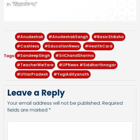
In "सिद्धार्थनगर"
#Anudeshak
#AnudeshakSangh
#BasicShiksha
#Cashless
#EducationNews
#HealthCard
#SandeepSingh
#SriChandSharma
Tags:
#TeacherWelfare
#UPNews #Siddharthnagar
#UttarPradesh
#YogiAdityanath
Leave a Reply
Your email address will not be published.
Required
fields are marked
*