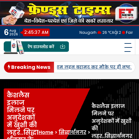
Skip
to
content
6
Aug
2:45:40 AM
Naugarh
26 ℃
AQI:
2
Fair
2026
फ्रेंड्स टाइम्स
India's No.1 Digital News Chanel
Breaking News
गिरफ्तार
जनेश्वर मिश्र की जयंती पर सपा नेताओं ने किया नमन, मंदिर व
कैशलैस
इलाज
कैशलैस इलाज
मिलने पर
मिलने पर
अनुदेशकों
अनुदेशकों में खुशी
में खुशी की
की
लहर..सिद्धा
Home
>
सिद्धार्थनगर
>
लहर..सिद्धार्थनगर