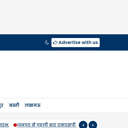
Advertise with us
ुर
बस्ती
लखनऊ
पर होगी उड़द-मूंग की खरीद, सलोन के कमालगंज व धरई में बी-पैक्स