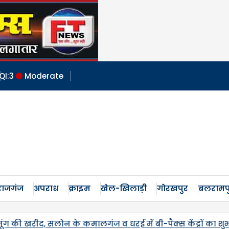
QI:
3
Moderate
ाजगंज
अपराध
क्राइम
खेल-खिलाड़ी
गोरखपुर
बलरामप
ें बी-पैक्स केंद्रों का शुभारंभ,
जनपद में पहली बार एमएसपी 