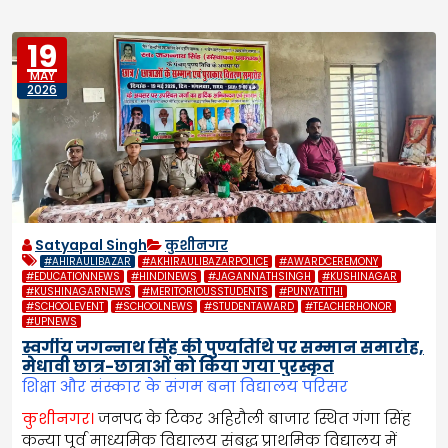
19
MAY
2026
Satyapal Singh
कुशीनगर
#AHIRAULIBAZAR
#AKHIRAULIBAZARPOLICE
#AWARDCEREMONY
#EDUCATIONNEWS
#HINDINEWS
#JAGANNATHSINGH
#KUSHINAGAR
#KUSHINAGARNEWS
#MERITORIOUSSTUDENTS
#PUNYATITHI
#SCHOOLEVENT
#SCHOOLNEWS
#STUDENTAWARD
#TEACHERHONOR
#UPNEWS
स्वर्गीय जगन्नाथ सिंह की पुण्यतिथि पर सम्मान समारोह,
मेधावी छात्र-छात्राओं को किया गया पुरस्कृत
शिक्षा और संस्कार के संगम बना विद्यालय परिसर
कुशीनगर।
जनपद के टिकर अहिरौली बाजार स्थित गंगा सिंह
कन्या पूर्व माध्यमिक विद्यालय संबद्ध प्राथमिक विद्यालय में