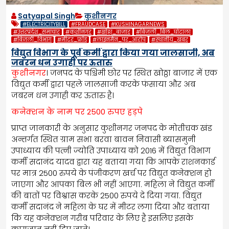
Satyapal Singh
कुशीनगर
#ELECTRICITYBILL
#FRAUDCASE
#KUSHINAGARNEWS
#उत्तरप्रदेश_समाचार
#कुशीनगर
#खोठ्ठा_बाजार
#बिजली_बिल_घोटाला
#बिजली_विभाग
#मीटर_फ्रॉड
#लाइनमैन_पर_आरोप
#स्थानीय_खबर
विद्युत विभाग के पूर्व कर्मी द्वारा किया गया जालसाजी, अब
जबरन धन उगाही पर ऊतारु
कुशीनगर
। जनपद के पश्चिमी छोर पर स्थित खोठ्ठा बाजार में एक
विद्युत कर्मी द्वारा पहले जालसाजी करके फंसाया और अब
जबरन धन उगाही कर ऊतारु है।
कनेक्शन के नाम पर 2500 रुपए हड़पे
प्राप्त जानकारी के अनुसार कुशीनगर जनपद के मोतीचक खंड
अन्तर्गत स्थित ग्राम सभा बरवा बावन निवासी ब्यासमुनी
उपाध्याय की पत्नी ज्योति उपाध्याय को 2016 में विद्युत विभाग
कर्मी सदानंद यादव द्वारा यह बताया गया कि आपके राशनकार्ड
पर मात्र 2500 रुपये के पंजीकरण खर्च पर विद्युत कनेक्शन हो
जाएगा और आपका बिल भी नहीं आएगा. महिला ने विद्युत कर्मी
की बातों पर विश्वास करके 2500 रुपये दे दिया गया. विद्युत
कर्मी सदानंद ने महिला के घर में मीटर लगा दिया और बताया
कि यह कनेक्शन गरीब परिवार के लिए है इसलिए इसके