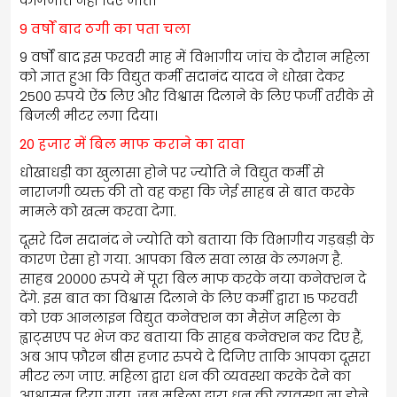
कागजात नहीं दिए जाते।
9 वर्षों बाद ठगी का पता चला
9 वर्षों बाद इस फरवरी माह में विभागीय जांच के दौरान महिला
को ज्ञात हुआ कि विद्युत कर्मी सदानंद यादव ने धोखा देकर
2500 रुपये ऐंठ लिए और विश्वास दिलाने के लिए फर्जी तरीके से
बिजली मीटर लगा दिया।
20 हजार में बिल माफ कराने का दावा
धोखाधड़ी का खुलासा होने पर ज्योति ने विद्युत कर्मी से
नाराजगी व्यक्त की तो वह कहा कि जेई साहब से बात करके
मामले को खत्म करवा देगा.
दूसरे दिन सदानंद ने ज्योति को बताया कि विभागीय गड़बड़ी के
कारण ऐसा हो गया. आपका बिल सवा लाख के लगभग है.
साहब 20000 रुपये में पूरा बिल माफ करके नया कनेक्शन दे
देंगे. इस बात का विश्वास दिलाने के लिए कर्मी द्वारा 15 फरवरी
को एक आनलाइन विद्युत कनेक्शन का मैसेज महिला के
ह्वाट्सएप पर भेज कर बताया कि साहब कनेक्शन कर दिए हैं,
अब आप फ़ौरन बीस हजार रुपये दे दिजिए ताकि आपका दूसरा
मीटर लग जाए. महिला द्वारा धन की व्यवस्था करके देने का
आश्वासन दिया गया. जब महिला द्वारा धन की व्यवस्था ना होने