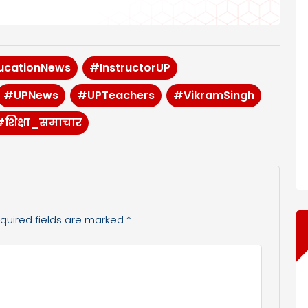
ucationNews
#InstructorUP
#UPNews
#UPTeachers
#VikramSingh
#शिक्षा_समाचार
quired fields are marked
*