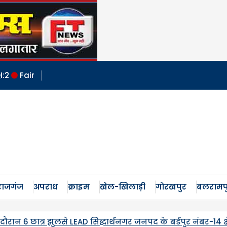
I:
2
Fair
ाजगंज
अपराध
क्राइम
खेल-खिलाड़ी
गोरखपुर
बलरामप
डपुर नंबर-14 क्षेत्र स्थित कंपोजिट विद्यालय लमतिहवा
पांचवीं 