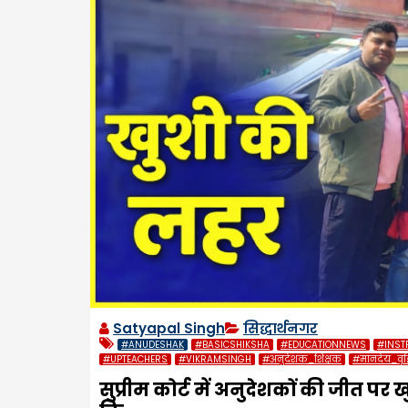
Satyapal Singh
सिद्धार्थनगर
#ANUDESHAK
#BASICSHIKSHA
#EDUCATIONNEWS
#INST
#UPTEACHERS
#VIKRAMSINGH
#अनुदेशक_शिक्षक
#मानदेय_वृद्
सुप्रीम कोर्ट में अनुदेशकों की जीत पर ख