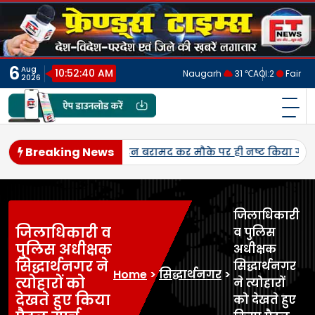
Skip
to
content
6
Aug
10:52:44 AM
Naugarh
31 ℃
AQI:
2
Fair
2026
फ्रेंड्स टाइम्स
India's No.1 Digital News Chanel
Breaking News
्र की जयंती पर सपा नेताओं ने किया नमन, मंदिर व कब्रिस्तान में किया वृ
जिलाधिकारी
जिलाधिकारी व
व पुलिस
पुलिस अधीक्षक
अधीक्षक
सिद्धार्थनगर ने
सिद्धार्थनगर
Home
>
सिद्धार्थनगर
>
त्योहारों को
ने त्योहारों
देखते हुए किया
को देखते हुए