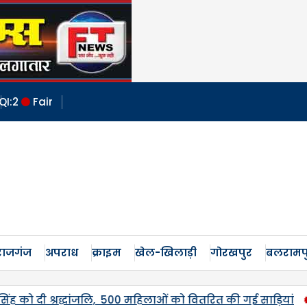
QI:
2
Fair
ाजगंज
अपराध
क्राइम
खेल-खिलाड़ी
गोरखपुर
बलरामप
िलाओं को वितरित की गई साड़ियां
ऊंचाहार भाजपा ‘हर घर तिरंगा-तिर