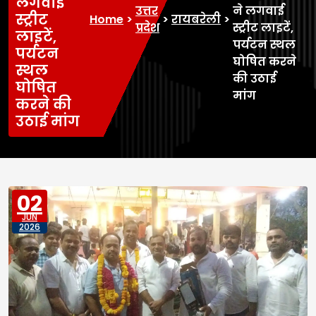
लगवाई
उत्तर
ने लगवाई
स्ट्रीट
Home
>
>
रायबरेली
>
प्रदेश
स्ट्रीट लाइटें,
लाइटें,
पर्यटन स्थल
पर्यटन
घोषित करने
स्थल
की उठाई
घोषित
मांग
करने की
उठाई मांग
02
JUN
2026