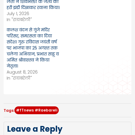
लता ने शिवभक्तों के जत्थे को
हरी झंडी दिखाकर रवाना किया।
July 1, 2026
In "रायबरेली"
कलश वंदन से गूंजे मंदिर
परिसर, समरसता का दिया
संदेश। गुरु रविदास जयंती वर्ष
पर भाजपा का 25 अगस्त तक
चलेगा अभियान, प्रभात साहू व
अमित श्रीवास्तव ने किया
नेतृत्व।
August 8, 2026
In "रायबरेली"
#fTnews #Raebareli
Tags:
Leave a Reply