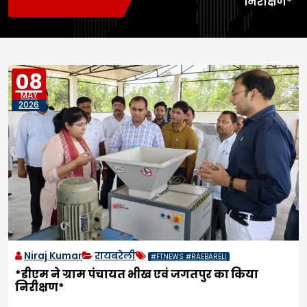
निरीक्षण*
08
MAY
2026
Niraj Kumar
रायबरेली
#FTNEWS #RAEBARELI
*डीएम ने ग्राम पंचायत भीख एवं जगतपुर का किया
निरीक्षण*