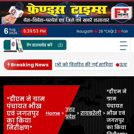
Skip
to
content
6
Aug
6:39:56 PM
Naugarh
26 ℃
AQI:
2
Fair
2026
फ्रेंड्स टाइम्स
India's No.1 Digital News Chanel
Breaking News
अभियान के जरिए पूरे क्षेत्र को राष्टप्रेम की रंग में रंगने की तैयारी 
*डीएम ने
*डीएम ने ग्राम
ग्राम
पंचायत भीख
पंचायत
उत्तर
एवं जगतपुर
Home
>
>
रायबरेली
>
भीख एवं
प्रदेश
का किया
जगतपुर
निरीक्षण*
का किया