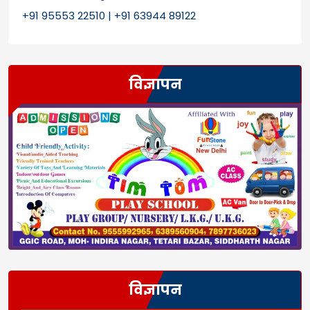
+91 95553 22510 | +91 63944 89122
विज्ञापन
विज्ञापन