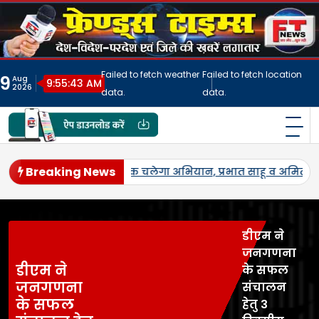
Skip
to
content
Failed to fetch weather
Failed to fetch location
9
Aug
9:55:46 AM
2026
data.
data.
फ्रेंड्स टाइम्स
India's No.1 Digital News Chanel
Breaking News
्व।
जनपद में पहली बार एमएसपी पर होगी उड़द-मूंग की खरीद, सलोन के
डीएम ने
जनगणना
डीएम ने
के सफल
जनगणना
संचालन
के सफल
हेतु 3