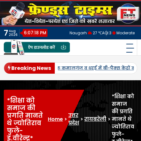
Skip
to
content
7
Aug
6:07:21 PM
Naugarh
27 ℃
AQI:
3
Moderate
2026
फ्रेंड्स टाइम्स
India's No.1 Digital News Chanel
Breaking News
पद में पहली बार एमएसपी पर होगी उड़द-मूंग की खरीद, सलोन के कमालगंज
*शिक्षा को
*शिक्षा को
समाज
समाज की
की प्रगति
प्रगति मानते
उत्तर
Home
>
>
रायबरेली
>
मानते थे
थे ज्योतिराव
प्रदेश
ज्योतिराव
फुले-
फुले-
इ.वीरेन्द्र*