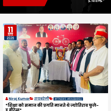
इ.वीरेन्द्र*
11
APR
2026
Niraj Kumar
रायबरेली
#FTNEWS #RAEBARELI
*शिक्षा को समाज की प्रगति मानते थे ज्योतिराव फुले-
इ.वीरेन्द्र*