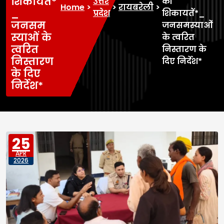
शिकायतें*
उत्तर
की
Home
>
>
रायबरेली
>
_
प्रदेश
शिकायतें*_
जनसम
जनसमस्याओं
स्याओं के
के त्वरित
त्वरित
निस्तारण के
निस्तारण
दिए निर्देश*
के दिए
निर्देश*
25
APR
2026