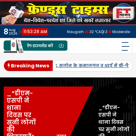
Skip
to
content
8
Aug
11:53:31 AM
Naugarh
32 ℃
AQI:
3
Moderate
2026
फ्रेंड्स टाइम्स
India's No.1 Digital News Chanel
Breaking News
द्रों का शुभारंभ,
जनपद में पहली बार एमएसपी पर होगी उड़द-मूंग की
_*डीएम-
एसपी ने
थाना
_*डीएम-
दिवस पर
एसपी ने
सुनी लोगों
थाना दिवस
की
पर सुनी लोगों